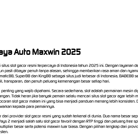
rcaya Auto Maxwin 2025
n di situs slot gacor resmi terpercaya di Indonesia tahun 2025 ini. Dengan laya
un pasti dibayar penuh tanpa alasan, sehingga memberikan rasa aman dan nyam
atic88, Super88 dan King88 sebagai situs judi terbesar di Indonesia, BABE88 s
l, transparan, dan penuh peluang kemenangan besar setiap hari.
 penting yang wajib dipahami. Secara sederhana, slot adalah permainan mesin dig
an. Tidak heran jika banyak pemain selalu mencari situs slot gacor agar lebih 
bocoran slot gacor malam ini yang bisa menjadi panduan menang lebih konsisten. D
awarkan kepada para pemainnya.
ari provider slot gacor resmi yang sudah terkenal di dunia. Dua nama besar sep
 2 menjadi salah satu slot gacor favorit dengan RTP tinggi dan peluang free sp
tiplier besar serta potensi maxwin luar biasa. Dengan pilihan lengkap dari prov
sten.