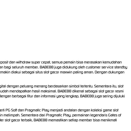
nan deposit dan withdraw super cepat, semua pemain bisa merasakan kemudahan
an bagi seluruh member. BABE88 juga didukung oleh customer service standby
emakin diakui sebagai situs slot gacor maxwin paling aman. Dengan dukungan
ital dengan peluang menang berdasarkan simbol tertentu. Sementara itu, slot
mudah mendapatkan hasil maksimal. BABE88 dikenal sebagai slot gacor resmi
engan berbagai fitur dan informasi yang lengkap, BABE88 juga sering dijuluki
erti PG Soft dan Pragmatic Play menjadi andalan dengan koleksi game slot
in melimpah. Sementara dari Pragmatic Play, permainan legendaris Gates of
ider slot gacor terbaik, BABE88 memastikan setiap member bisa menikmati