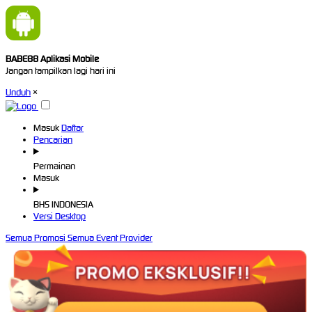
BABE88 Aplikasi Mobile
Jangan tampilkan lagi hari ini
Unduh
×
Masuk
Daftar
Pencarian
Permainan
Masuk
BHS INDONESIA
Versi Desktop
Semua Promosi
Semua Event Provider