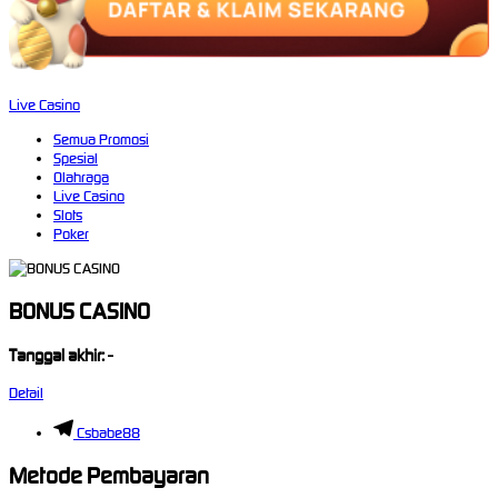
Live Casino
Semua Promosi
Spesial
Olahraga
Live Casino
Slots
Poker
BONUS CASINO
Tanggal akhir:
-
Detail
Csbabe88
Metode Pembayaran