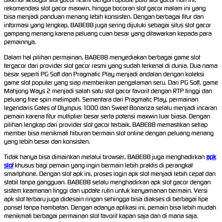
rekomendasi slot gacor maxwin, hingga bocoran slot gacor malam ini yang
bisa menjadi panduan menang lebih konsisten. Dengan berbagai fitur dan
informasi yang lengkap, BABE88 juga sering dijuluki sebagai situs slot gacor
gampang menang karena peluang cuan besar yang ditawarkan kepada para
pemainnya.
Dalam hal pilihan permainan, BABE88 menyediakan berbagai game slot
tergacor dari provider slot gacor resmi yang sudah terkenal di dunia. Dua nama
besar seperti PG Soft dan Pragmatic Play menjadi andalan dengan koleksi
game slot populer yang siap memberikan pengalaman seru. Dari PG Soft, game
Mahjong Ways 2 menjadi salah satu slot gacor favorit dengan RTP tinggi dan
peluang free spin melimpah. Sementara dari Pragmatic Play, permainan
legendaris Gates of Olympus 1000 dan Sweet Bonanza selalu menjadi incaran
pemain karena fitur multiplier besar serta potensi maxwin luar biasa. Dengan
pilihan lengkap dari provider slot gacor terbaik, BABE88 memastikan setiap
member bisa menikmati hiburan bermain slot online dengan peluang menang
yang lebih besar dan konsisten.
Tidak hanya bisa dimainkan melalui browser, BABE88 juga menghadirkan
apk
slot
khusus bagi pemain yang ingin bermain lebih praktis di perangkat
smartphone. Dengan slot apk ini, proses login apk slot menjadi lebih cepat dan
stabil tanpa gangguan. BABE88 selalu menghadirkan apk slot gacor dengan
sistem keamanan tinggi dan update rutin untuk kenyamanan bermain. Versi
apk slot terbaru juga didesain ringan sehingga bisa diakses di berbagai tipe
ponsel tanpa hambatan. Dengan adanya aplikasi ini, pemain bisa lebih mudah
menikmati berbagai permainan slot favorit kapan saja dan di mana saja.