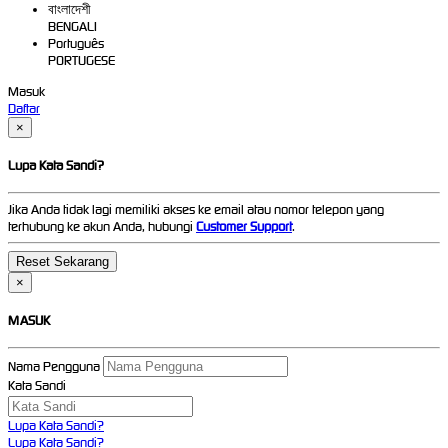
বাংলাদেশী
BENGALI
Português
PORTUGESE
Masuk
Daftar
×
Lupa Kata Sandi?
Jika Anda tidak lagi memiliki akses ke email atau nomor telepon yang
terhubung ke akun Anda, hubungi
Customer Support
.
×
MASUK
Nama Pengguna
Kata Sandi
Lupa Kata Sandi?
Lupa Kata Sandi?