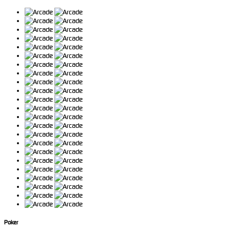
Poker