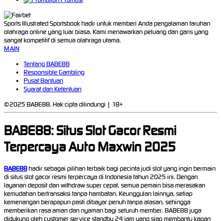
Sports Illustrated Sportsbook hadir untuk memberi Anda pengalaman taruhan
olahraga online yang luar biasa. Kami menawarkan peluang dan garis yang
sangat kompetitif di semua olahraga utama.
MAIN
Tentang BABE88
Responsible Gambling
Pusat Bantuan
Syarat dan Ketentuan
©2025 BABE88. Hak cipta dilindungi | 18+
BABE88: Situs Slot Gacor Resmi
Terpercaya Auto Maxwin 2025
BABE88
hadir sebagai pilihan terbaik bagi pecinta judi slot yang ingin bermain
di situs slot gacor resmi terpercaya di Indonesia tahun 2025 ini. Dengan
layanan deposit dan withdraw super cepat, semua pemain bisa merasakan
kemudahan bertransaksi tanpa hambatan. Keunggulan lainnya, setiap
kemenangan berapapun pasti dibayar penuh tanpa alasan, sehingga
memberikan rasa aman dan nyaman bagi seluruh member. BABE88 juga
didukung oleh customer service standby 24 jam yang siap membantu kapan