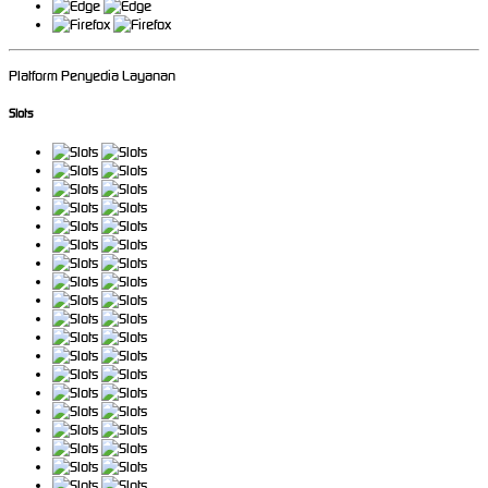
Platform Penyedia Layanan
Slots