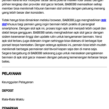
pemain karena fitur multiplier besar serta potensi maxwin luar biasa. Dengan
pilihan lengkap dari provider slot gacor terbaik, BABE88 memastikan setiap
member bisa menikmati hiburan bermain slot online dengan peluang menang
yang lebih besar dan konsisten.
Tidak hanya bisa dimainkan melalui browser, BABE88 juga menghadirkan
apk
slot
khusus bagi pemain yang ingin bermain lebih praktis di perangkat
smartphone. Dengan slot apk ini, proses login apk slot menjadi lebih cepat dan
stabil tanpa gangguan. BABE88 selalu menghadirkan apk slot gacor dengan
sistem keamanan tinggi dan update rutin untuk kenyamanan bermain. Versi
apk slot terbaru juga didesain ringan sehingga bisa diakses di berbagai tipe
ponsel tanpa hambatan. Dengan adanya aplikasi ini, pemain bisa lebih mudah
menikmati berbagai permainan slot favorit kapan saja dan di mana saja.
Segera bergabung di BABE88 sekarang juga untuk merasakan pengalaman
bermain di apk slot gacor maxwin dengan peluang kemenangan terbesar tanpa
batas.
PELAYANAN
Keunggulan Pelayanan
DEPOSIT
Rata-Rata Waktu
PENARIKAN