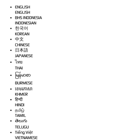
ENGLISH
ENGLISH
BHS INDONESIA
INDONESIAN
한국어
KOREAN
中文
CHINESE
日本語
JAPANESE
ไทย
THAI
မြန်မာစာ
BURMESE
ខេមរភាសា
KHMER
हिन्दी
HINDI
தமிழ்
TAMIL
తెలుగు
TELUGU
Tiếng Việt
VIETNAMESE