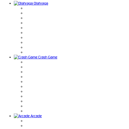
Olahraga
Crash Game
Arcade