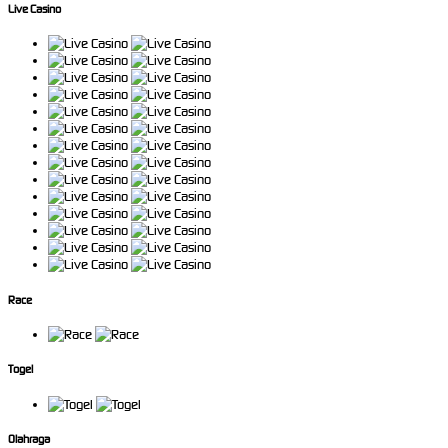
Live Casino
Race
Togel
Olahraga