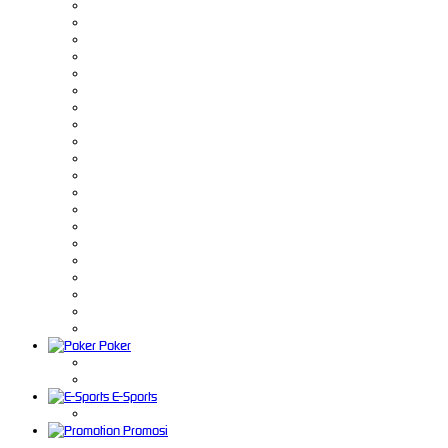
Poker
E-Sports
Promosi