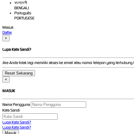
বাংলাদেশী
BENGALI
Português
PORTUGESE
Masuk
Daftar
×
Lupa Kata Sandi?
Jika Anda tidak lagi memiliki akses ke email atau nomor telepon yang terhubun
×
MASUK
Nama Pengguna
Kata Sandi
Lupa Kata Sandi?
Lupa Kata Sandi?