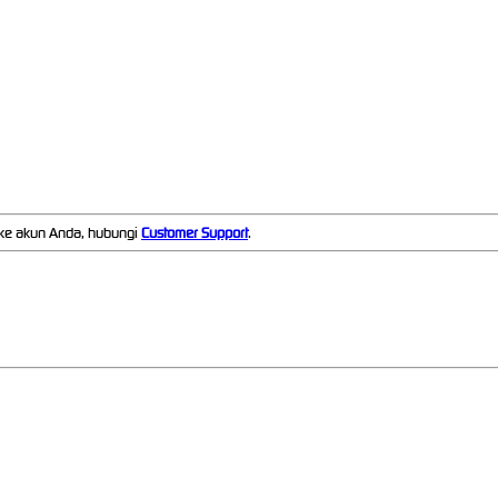
g ke akun Anda, hubungi
Customer Support
.