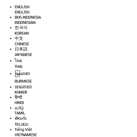
ENGLISH
ENGLISH
BHS INDONESIA
INDONESIAN
한국어
KOREAN
中文
CHINESE
日本語
JAPANESE
ไทย
THAI
မြန်မာစာ
BURMESE
ខេមរភាសា
KHMER
हिन्दी
HINDI
தமிழ்
TAMIL
తెలుగు
TELUGU
Tiếng Việt
VIETNAMESE