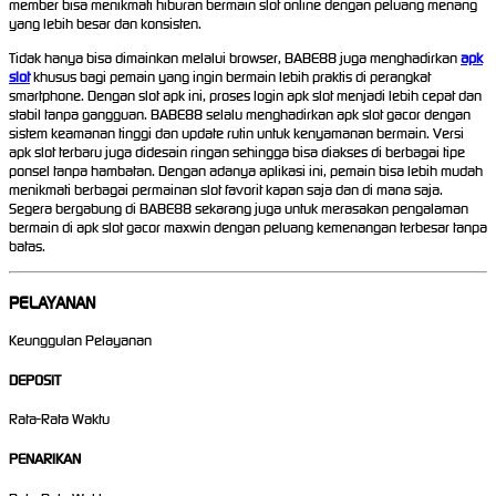
member bisa menikmati hiburan bermain slot online dengan peluang menang
yang lebih besar dan konsisten.
Tidak hanya bisa dimainkan melalui browser, BABE88 juga menghadirkan
apk
slot
khusus bagi pemain yang ingin bermain lebih praktis di perangkat
smartphone. Dengan slot apk ini, proses login apk slot menjadi lebih cepat dan
stabil tanpa gangguan. BABE88 selalu menghadirkan apk slot gacor dengan
sistem keamanan tinggi dan update rutin untuk kenyamanan bermain. Versi
apk slot terbaru juga didesain ringan sehingga bisa diakses di berbagai tipe
ponsel tanpa hambatan. Dengan adanya aplikasi ini, pemain bisa lebih mudah
menikmati berbagai permainan slot favorit kapan saja dan di mana saja.
Segera bergabung di BABE88 sekarang juga untuk merasakan pengalaman
bermain di apk slot gacor maxwin dengan peluang kemenangan terbesar tanpa
batas.
PELAYANAN
Keunggulan Pelayanan
DEPOSIT
Rata-Rata Waktu
PENARIKAN