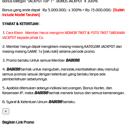
Bonus kategori "JACKPOT TOP 1" : BONUS JACKPOT X 300%
Bonus yang anda dapat : Rp 5.000.000,- x 300% = Rp 15.000.000,-
(Sudah
Include Modal Taruhan)
SYARAT & KETENTUAN :
1.
Cara Klaim : Member harus mengirim NOMOR TIKET & FOTO TIKET TARUHAN
JACKPOT kepada pihak Cs.
2. Member hanya dapat mengklaim masing-masing KATEGORI JACKPOT dari
masing-masing GAME 1x (satu kali) selama periode promo.
3. Promo berlaku Untuk semua Member
BABE88
.
4.
BABE88
berhak untuk mengubah, menolak,membatalkan atau menutup
semua promosi sesuai dengan ketentuan yang berlaku tanpa ada
pemberitahuan sebelumnya.
5. Apabila ditemukan adanya indikasi kecurangan, Bonus Hunter, dan
Kesamaan IP, maka
BABE88
berhak menarik bonus dan semua kemenangan.
6. Syarat & Ketentuan Umum
BABE88
berlaku.
×
Bagikan Link Promo