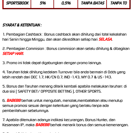
SPORTSBOOK
5%
0,5%
TANPA BATAS
TANPA TO
SYARAT & KETENTUAN :
1. Pembagian Cashback : Bonus cashback akan dihitung dari total kekalahan
hari Senin hingga Minggu, dan akan dikreditkan setiap hari
SELASA
.
2. Pembagian Commision : Bonus commision akan selalu dihitung & dibagikan
SETIAP HARI
.
3. Promo ini tidak dapat digabungkan dengan promo lainnya.
4. Taruhan tidak dihitung kedalam Turnover bila anda bermain di Odds yang
lebih rendah dari DEC 1.7, HK/CN 0.7, IND -1.43, MY 0.7 & US -143.
5. Bonus dan Taruhan menang ditarik kembali apabila melakukan taruhan: di
dua sisi ( SAFETY BET/ OPPOSITE BETTING ), OTHER SPORTS.
6.
BABE88
berhak untuk mengubah, menolak,membatalkan atau menutup
semua promosi sesuai dengan ketentuan yang berlaku tanpa ada
pemberitahuan sebelumnya.
7. Apabila ditemukan adanya indikasi kecurangan, Bonus Hunter, dan
Kesamaan IP, maka
BABE88
berhak menarik bonus dan semua kemenangan.