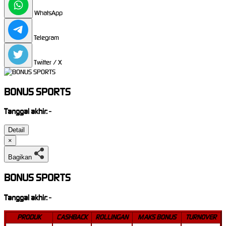
WhatsApp
Telegram
Twitter / X
BONUS SPORTS
Tanggal akhir:
-
Detail
×
Bagikan
BONUS SPORTS
Tanggal akhir:
-
PRODUK
CASHBACK
ROLLINGAN
MAKS BONUS
TURNOVER