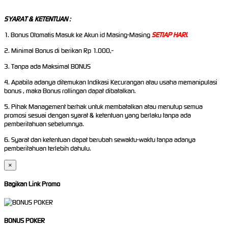
SYARAT & KETENTUAN :
1. Bonus Otomatis Masuk ke Akun id Masing-Masing
SETIAP HARI
.
2. Minimal Bonus di berikan Rp 1.000,-
3. Tanpa ada Maksimal BONUS
4. Apabila adanya ditemukan Indikasi Kecurangan atau usaha memanipulasi
bonus , maka Bonus rollingan dapat dibatalkan.
5. Pihak Management berhak untuk membatalkan atau menutup semua
promosi sesuai dengan syarat & ketentuan yang berlaku tanpa ada
pemberitahuan sebelumnya.
6. Syarat dan ketentuan dapat berubah sewaktu-waktu tanpa adanya
pemberitahuan terlebih dahulu.
×
Bagikan Link Promo
BONUS POKER