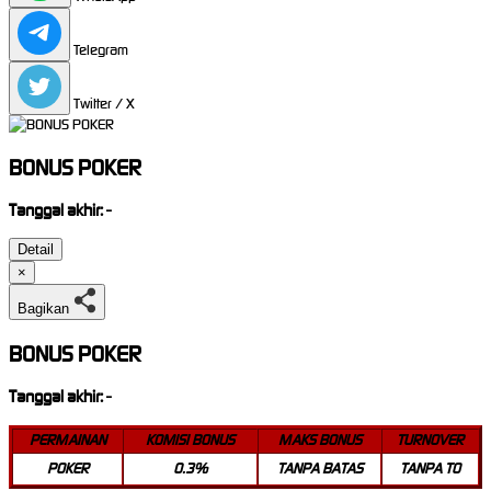
Telegram
Twitter / X
BONUS POKER
Tanggal akhir:
-
Detail
×
Bagikan
BONUS POKER
Tanggal akhir:
-
PERMAINAN
KOMISI BONUS
MAKS BONUS
TURNOVER
POKER
0.3%
TANPA BATAS
TANPA TO