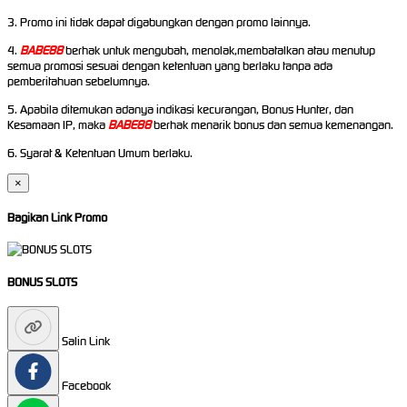
3. Promo ini tidak dapat digabungkan dengan promo lainnya.
4.
BABE88
berhak untuk mengubah, menolak,membatalkan atau menutup
semua promosi sesuai dengan ketentuan yang berlaku tanpa ada
pemberitahuan sebelumnya.
5. Apabila ditemukan adanya indikasi kecurangan, Bonus Hunter, dan
Kesamaan IP, maka
BABE88
berhak menarik bonus dan semua kemenangan.
6. Syarat & Ketentuan Umum berlaku.
×
Bagikan Link Promo
BONUS SLOTS
Salin Link
Facebook