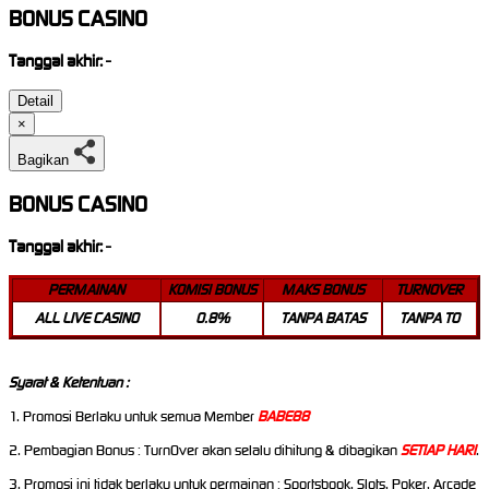
BONUS CASINO
Tanggal akhir:
-
Detail
×
Bagikan
BONUS CASINO
Tanggal akhir:
-
PERMAINAN
KOMISI BONUS
MAKS BONUS
TURNOVER
ALL LIVE CASINO
0.8%
TANPA BATAS
TANPA TO
Syarat & Ketentuan :
1. Promosi Berlaku untuk semua Member
BABE88
2. Pembagian Bonus : TurnOver akan selalu dihitung & dibagikan
SETIAP HARI
.
3.
Promosi ini tidak berlaku untuk permainan
: Sportsbook, Slots, Poker, Arcade