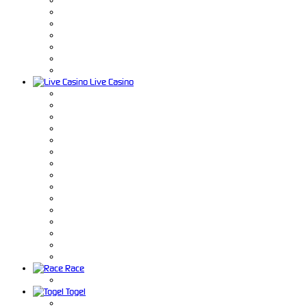
Live Casino
Race
Togel