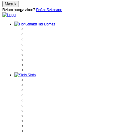
Belum punya akun?
Daftar Sekarang
Hot Games
Slots