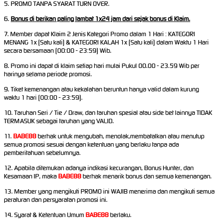
5. PROMO TANPA SYARAT TURN OVER.
6.
Bonus di berikan paling lambat 1x24 jam dari sejak bonus di Klaim.
7. Member dapat Klaim 2 Jenis Kategori Promo dalam 1 Hari : KATEGORI
MENANG 1x (Satu kali) & KATEGORI KALAH 1x (Satu kali) dalam Waktu 1 Hari
secara bersamaan (00:00 - 23:59) Wib.
8. Promo ini dapat di klaim setiap hari mulai Pukul 00.00 - 23.59 Wib per
harinya selama periode promosi.
9. Tiket kemenangan atau kekalahan beruntun hanya valid dalam kurung
waktu 1 hari (00:00 - 23:59).
10. Taruhan Seri / Tie / Draw, dan taruhan spesial atau side bet lainnya TIDAK
TERMASUK sebagai taruhan yang VALID.
11.
BABE88
berhak untuk mengubah, menolak,membatalkan atau menutup
semua promosi sesuai dengan ketentuan yang berlaku tanpa ada
pemberitahuan sebelumnya.
12. Apabila ditemukan adanya indikasi kecurangan, Bonus Hunter, dan
Kesamaan IP, maka
BABE88
berhak menarik bonus dan semua kemenangan.
13. Member yang mengikuti PROMO ini WAJIB menerima dan mengikuti semua
peraturan dan persyaratan promosi ini.
14. Syarat & Ketentuan Umum
BABE88
berlaku.