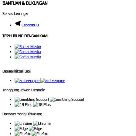
BANTUAN & DUKUNGAN
Servis Lainnya
Csbabe88
TERHUBUNG DENGAN KAMI
Bersertifikasi Dari
Tanggung Jawab Bermain
Browser Yang Didukung