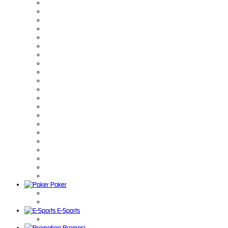
Poker
E-Sports
Promosi