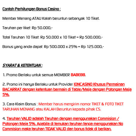
Contoh Perhitungan Bonus Casino :
Member Menang ATAU Kalah beruntun sebanyak 10 Tiket.
Taruhan per tiket: Rp 50.000,-
Total Taruhan 10 Tiket: Rp 50.000 x 10 Tiket = Rp 500.000,-
Bonus yang anda dapat: Rp 500.000 x 25% = Rp 125.000,-
SYARAT & KETENTUAN :
1. Promo Berlaku untuk semua MEMBER
BABE88
.
2. Promo ini hanya Berlaku untuk Provider
IONCASINO Khusus Permainan
BACARRAT dengan ketentuan bermain di Table/Meja dengan Potongan Meja
5%.
3. Cara Klaim Bonus :
Member harus mengirim nomor TIKET & FOTO TIKET
TARUHAN MENANG atau KALAH Beruntun kepada pihak CS.
4.
T
aruhan VALID adalah Taruhan dengan menggunakan Commision /
Potongan Meja 5%. Apabila di temukan taruhan tanpa menggunakan No
Commision maka taruhan TIDAK VALID dan bonus tidak di berikan.