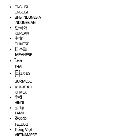
ENGLISH
ENGLISH
BHS INDONESIA
INDONESIAN
한국어
KOREAN
中文
CHINESE
日本語
JAPANESE
ไทย
THAI
မြန်မာစာ
BURMESE
ខេមរភាសា
KHMER
हिन्दी
HINDI
தமிழ்
TAMIL
తెలుగు
TELUGU
Tiếng Việt
VIETNAMESE