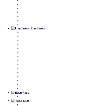
Live Casino
Race
Togel