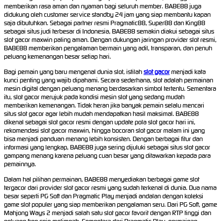
memberikan rasa aman dan nyaman bagi seluruh member. BABE88 juga
didukung oleh customer service standby 24 jam yang siap membantu kapan
saja dibutuhkan. Sebagai partner resmi Pragmatic88, Super88 dan King88
sebagai situs judi terbesar di Indonesia, BABE88 semakin diakui sebagai situs
slot gacor maxwin paling aman. Dengan dukungan jaringan provider slot resmi,
BABE88 memberikan pengalaman bermain yang adil, transparan, dan penuh
peluang kemenangan besar setiap hari.
Bagi pemain yang baru mengenal dunia slot, istilah
slot gacor
menjadi kata
kunci penting yang wajib dipahami. Secara sederhana, slot adalah permainan
mesin digital dengan peluang menang berdasarkan simbol tertentu. Sementara
itu, slot gacor merujuk pada kondisi mesin slot yang sedang mudah
memberikan kemenangan. Tidak heran jika banyak pemain selalu mencari
situs slot gacor agar lebih mudah mendapatkan hasil maksimal. BABE88
dikenal sebagai slot gacor resmi dengan update pola slot gacor hari ini,
rekomendasi slot gacor maxwin, hingga bocoran slot gacor malam ini yang
bisa menjadi panduan menang lebih konsisten. Dengan berbagai fitur dan
informasi yang lengkap, BABE88 juga sering dijuluki sebagai situs slot gacor
gampang menang karena peluang cuan besar yang ditawarkan kepada para
pemainnya.
Dalam hal pilihan permainan, BABE88 menyediakan berbagai game slot
tergacor dari provider slot gacor resmi yang sudah terkenal di dunia. Dua nama
besar seperti PG Soft dan Pragmatic Play menjadi andalan dengan koleksi
game slot populer yang siap memberikan pengalaman seru. Dari PG Soft, game
Mahjong Ways 2 menjadi salah satu slot gacor favorit dengan RTP tinggi dan