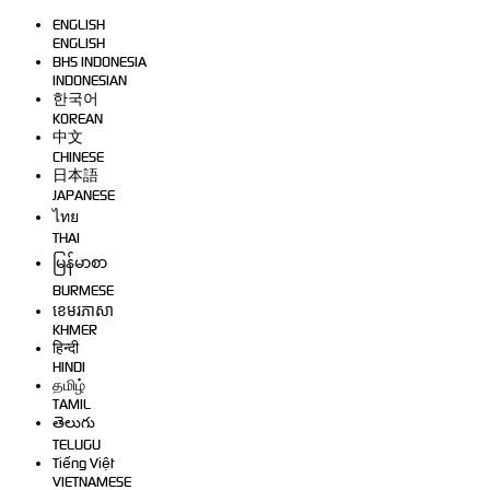
ENGLISH
ENGLISH
BHS INDONESIA
INDONESIAN
한국어
KOREAN
中文
CHINESE
日本語
JAPANESE
ไทย
THAI
မြန်မာစာ
BURMESE
ខេមរភាសា
KHMER
हिन्दी
HINDI
தமிழ்
TAMIL
తెలుగు
TELUGU
Tiếng Việt
VIETNAMESE