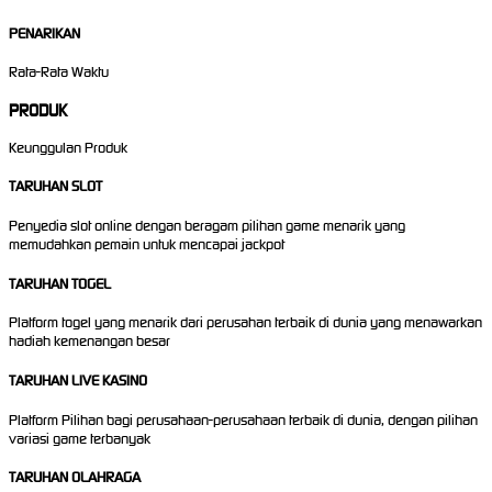
PENARIKAN
Rata-Rata Waktu
PRODUK
Keunggulan Produk
TARUHAN SLOT
Penyedia slot online dengan beragam pilihan game menarik yang
memudahkan pemain untuk mencapai jackpot
TARUHAN TOGEL
Platform togel yang menarik dari perusahan terbaik di dunia yang menawarkan
hadiah kemenangan besar
TARUHAN LIVE KASINO
Platform Pilihan bagi perusahaan-perusahaan terbaik di dunia, dengan pilihan
variasi game terbanyak
TARUHAN OLAHRAGA