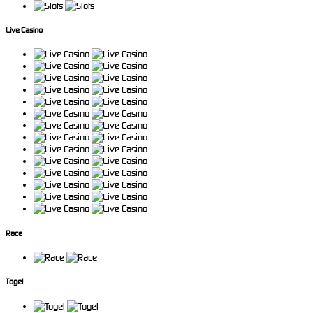
Live Casino
Race
Togel