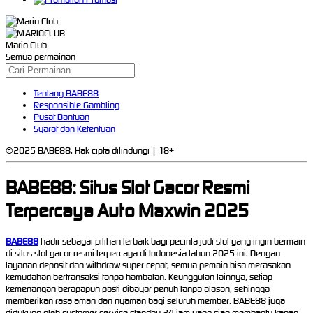
Mario Club
Semua permainan
Tentang BABE88
Responsible Gambling
Pusat Bantuan
Syarat dan Ketentuan
©2025 BABE88. Hak cipta dilindungi | 18+
BABE88: Situs Slot Gacor Resmi
Terpercaya Auto Maxwin 2025
BABE88
hadir sebagai pilihan terbaik bagi pecinta judi slot yang ingin bermain
di situs slot gacor resmi terpercaya di Indonesia tahun 2025 ini. Dengan
layanan deposit dan withdraw super cepat, semua pemain bisa merasakan
kemudahan bertransaksi tanpa hambatan. Keunggulan lainnya, setiap
kemenangan berapapun pasti dibayar penuh tanpa alasan, sehingga
memberikan rasa aman dan nyaman bagi seluruh member. BABE88 juga
didukung oleh customer service standby 24 jam yang siap membantu kapan