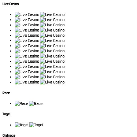
Live Casino
Race
Togel
Olahraga