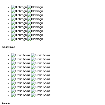
Crash Game
Arcade