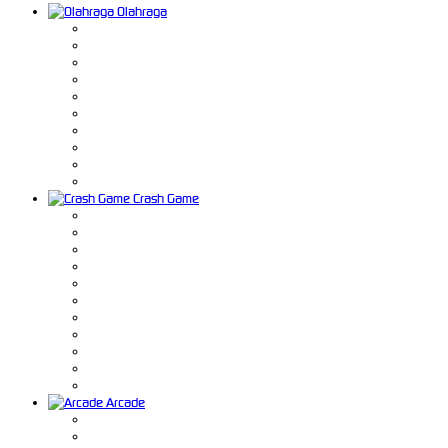
Olahraga
Crash Game
Arcade