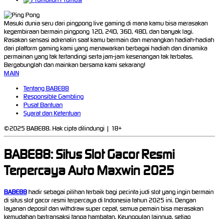
Masuki dunia seru dari pingpong live gaming di mana kamu bisa merasakan
kegembiraan bermain pingpong 12D, 24D, 36D, 48D, dan banyak lagi.
Rasakan sensasi adrenalin saat kamu bermain dan menangkan hadiah-hadiah
dari platform gaming kami yang menawarkan berbagai hadiah dan dinamika
permainan yang tak tertandingi serta jam-jam kesenangan tak terbatas.
Bergabunglah dan mainkan bersama kami sekarang!
MAIN
Tentang BABE88
Responsible Gambling
Pusat Bantuan
Syarat dan Ketentuan
©2025 BABE88. Hak cipta dilindungi | 18+
BABE88: Situs Slot Gacor Resmi
Terpercaya Auto Maxwin 2025
BABE88
hadir sebagai pilihan terbaik bagi pecinta judi slot yang ingin bermain
di situs slot gacor resmi terpercaya di Indonesia tahun 2025 ini. Dengan
layanan deposit dan withdraw super cepat, semua pemain bisa merasakan
kemudahan bertransaksi tanpa hambatan. Keunggulan lainnya, setiap