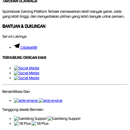
TARUHAN OLAHRAGA
Sportsbook Gaming Platform Terbaik menawarkan lebih banyak game, odds
yang lebih tinggi, dan menyediakan pilihan yang lebih banyak untuk pemain.
BANTUAN & DUKUNGAN
Servis Lainnya
Csbabe88
TERHUBUNG DENGAN KAMI
Bersertifikasi Dari
Tanggung Jawab Bermain