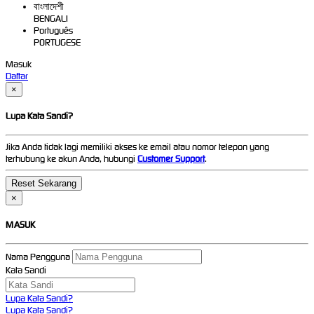
বাংলাদেশী
BENGALI
Português
PORTUGESE
Masuk
Daftar
×
Lupa Kata Sandi?
Jika Anda tidak lagi memiliki akses ke email atau nomor telepon yang
terhubung ke akun Anda, hubungi
Customer Support
.
×
MASUK
Nama Pengguna
Kata Sandi
Lupa Kata Sandi?
Lupa Kata Sandi?