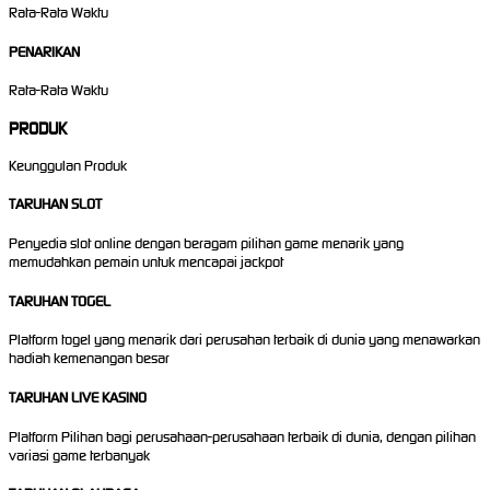
Rata-Rata Waktu
PENARIKAN
Rata-Rata Waktu
PRODUK
Keunggulan Produk
TARUHAN SLOT
Penyedia slot online dengan beragam pilihan game menarik yang
memudahkan pemain untuk mencapai jackpot
TARUHAN TOGEL
Platform togel yang menarik dari perusahan terbaik di dunia yang menawarkan
hadiah kemenangan besar
TARUHAN LIVE KASINO
Platform Pilihan bagi perusahaan-perusahaan terbaik di dunia, dengan pilihan
variasi game terbanyak