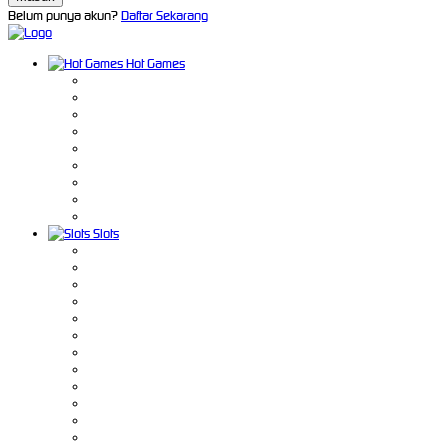
Belum punya akun?
Daftar Sekarang
Hot Games
Slots