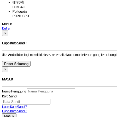
বাংলাদেশী
BENGALI
Português
PORTUGESE
Masuk
Daftar
×
Lupa Kata Sandi?
Jika Anda tidak lagi memiliki akses ke email atau nomor telepon yang terhubun
×
MASUK
Nama Pengguna
Kata Sandi
Lupa Kata Sandi?
Lupa Kata Sandi?