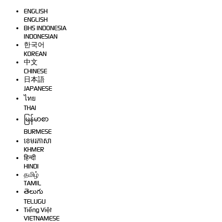
ENGLISH
ENGLISH
BHS INDONESIA
INDONESIAN
한국어
KOREAN
中文
CHINESE
日本語
JAPANESE
ไทย
THAI
မြန်မာစာ
BURMESE
ខេមរភាសា
KHMER
हिन्दी
HINDI
தமிழ்
TAMIL
తెలుగు
TELUGU
Tiếng Việt
VIETNAMESE