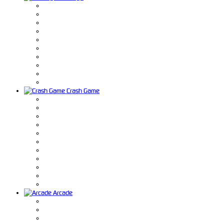
Crash Game
Arcade