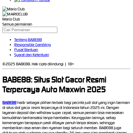
Mario Club
Semua permainan
Tentang BABE88
Responsible Gambling
Pusat Bantuan
Syarat dan Ketentuan
©2025 BABE88. Hak cipta dilindungi | 18+
BABE88: Situs Slot Gacor Resmi
Terpercaya Auto Maxwin 2025
BABE88
hadir sebagai pilihan terbaik bagi pecinta judi slot yang ingin bermain
di situs slot gacor resmi terpercaya di Indonesia tahun 2025 ini. Dengan
layanan deposit dan withdraw super cepat, semua pemain bisa merasakan
kemudahan bertransaksi tanpa hambatan. Keunggulan lainnya, setiap
kemenangan berapapun pasti dibayar penuh tanpa alasan, sehingga
memberikan rasa aman dan nyaman bagi seluruh member. BABE88 juga
didukung oleh customer service standby 24 jam yang siap membantu kapan