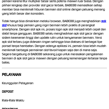
pemain karena fitur multiplier besar serta potensi maxwin luar biasa. Dengan
pilihan lengkap dari provider slot gacor terbaik, BABE88 memastikan setiap
member bisa menikmati hiburan bermain slot online dengan peluang menang
yang lebih besar dan konsisten.
Tidak hanya bisa dimainkan melalui browser, BABE88 juga menghadirkan
apk
slot
khusus bagi pemain yang ingin bermain lebih praktis di perangkat
smartphone. Dengan slot apk ini, proses login apk slot menjadi lebih cepat dan
stabil tanpa gangguan. BABE88 selalu menghadirkan apk slot gacor dengan
sistem keamanan tinggi dan update rutin untuk kenyamanan bermain. Versi
apk slot terbaru juga didesain ringan sehingga bisa diakses di berbagai tipe
ponsel tanpa hambatan. Dengan adanya aplikasi ini, pemain bisa lebih mudah
menikmati berbagai permainan slot favorit kapan saja dan di mana saja.
Segera bergabung di BABE88 sekarang juga untuk merasakan pengalaman
bermain di apk slot gacor maxwin dengan peluang kemenangan terbesar tanpa
batas.
PELAYANAN
Keunggulan Pelayanan
DEPOSIT
Rata-Rata Waktu