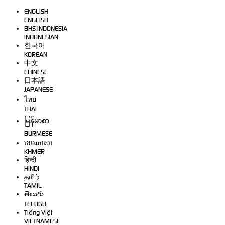
ENGLISH
ENGLISH
BHS INDONESIA
INDONESIAN
한국어
KOREAN
中文
CHINESE
日本語
JAPANESE
ไทย
THAI
မြန်မာစာ
BURMESE
ខេមរភាសា
KHMER
हिन्दी
HINDI
தமிழ்
TAMIL
తెలుగు
TELUGU
Tiếng Việt
VIETNAMESE