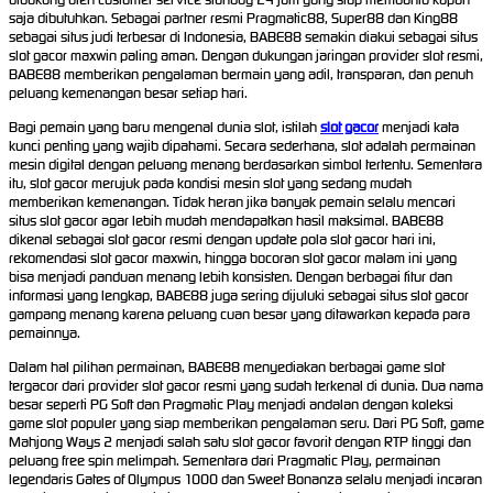
saja dibutuhkan. Sebagai partner resmi Pragmatic88, Super88 dan King88
sebagai situs judi terbesar di Indonesia, BABE88 semakin diakui sebagai situs
slot gacor maxwin paling aman. Dengan dukungan jaringan provider slot resmi,
BABE88 memberikan pengalaman bermain yang adil, transparan, dan penuh
peluang kemenangan besar setiap hari.
Bagi pemain yang baru mengenal dunia slot, istilah
slot gacor
menjadi kata
kunci penting yang wajib dipahami. Secara sederhana, slot adalah permainan
mesin digital dengan peluang menang berdasarkan simbol tertentu. Sementara
itu, slot gacor merujuk pada kondisi mesin slot yang sedang mudah
memberikan kemenangan. Tidak heran jika banyak pemain selalu mencari
situs slot gacor agar lebih mudah mendapatkan hasil maksimal. BABE88
dikenal sebagai slot gacor resmi dengan update pola slot gacor hari ini,
rekomendasi slot gacor maxwin, hingga bocoran slot gacor malam ini yang
bisa menjadi panduan menang lebih konsisten. Dengan berbagai fitur dan
informasi yang lengkap, BABE88 juga sering dijuluki sebagai situs slot gacor
gampang menang karena peluang cuan besar yang ditawarkan kepada para
pemainnya.
Dalam hal pilihan permainan, BABE88 menyediakan berbagai game slot
tergacor dari provider slot gacor resmi yang sudah terkenal di dunia. Dua nama
besar seperti PG Soft dan Pragmatic Play menjadi andalan dengan koleksi
game slot populer yang siap memberikan pengalaman seru. Dari PG Soft, game
Mahjong Ways 2 menjadi salah satu slot gacor favorit dengan RTP tinggi dan
peluang free spin melimpah. Sementara dari Pragmatic Play, permainan
legendaris Gates of Olympus 1000 dan Sweet Bonanza selalu menjadi incaran