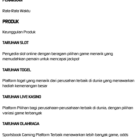
PENARIKAN
Rata-Rata Waktu
PRODUK
Keunggulan Produk
TARUHAN SLOT
Penyedia slot online dengan beragam pilihan game menarik yang
memudahkan pemain untuk mencapai jackpot
TARUHAN TOGEL
Platform togel yang menarik dari perusahan terbaik di dunia yang menawarkan
hadiah kemenangan besar
TARUHAN LIVE KASINO
Platform Pilihan bagi perusahaan-perusahaan terbaik di dunia, dengan pilihan
variasi game terbanyak
TARUHAN OLAHRAGA
Sportsbook Gaming Platform Terbaik menawarkan lebih banyak game, odds