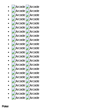
Poker