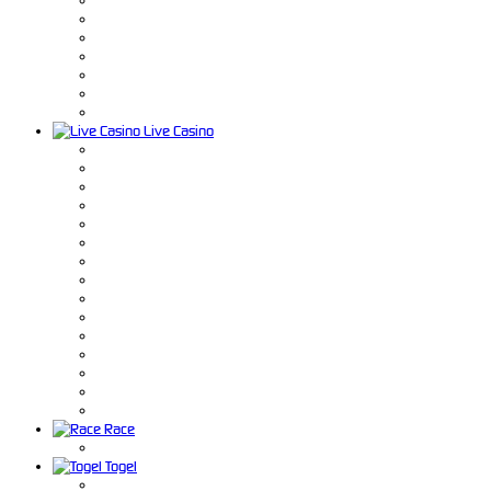
Live Casino
Race
Togel