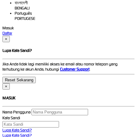
বাংলাদেশী
BENGALI
Português
PORTUGESE
Masuk
Daftar
×
Lupa Kata Sandi?
Jika Anda tidak lagi memiliki akses ke email atau nomor telepon yang
terhubung ke akun Anda, hubungi
Customer Support
.
×
MASUK
Nama Pengguna
Kata Sandi
Lupa Kata Sandi?
Lupa Kata Sandi?