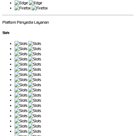
Platform Penyedia Layanan
Slots