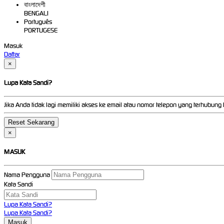
বাংলাদেশী
BENGALI
Português
PORTUGESE
Masuk
Daftar
×
Lupa Kata Sandi?
Jika Anda tidak lagi memiliki akses ke email atau nomor telepon yang terhubun
×
MASUK
Nama Pengguna
Kata Sandi
Lupa Kata Sandi?
Lupa Kata Sandi?